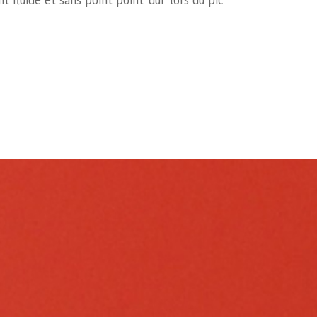
fluide et sans point point ‘dur’ lors du pic