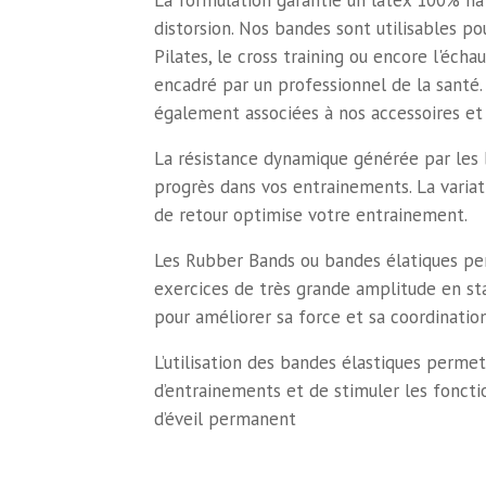
La formulation garantie un latex 100% nat
distorsion. Nos bandes sont utilisables pou
Pilates, le cross training ou encore l'éch
encadré par un professionnel de la santé.
également associées à nos accessoires et 
La résistance dynamique générée par les
progrès dans vos entrainements. La variat
de retour optimise votre entrainement.
Les Rubber Bands ou bandes élatiques p
exercices de très grande amplitude en s
pour améliorer sa force et sa coordination
L’utilisation des bandes élastiques perme
d’entrainements et de stimuler les fonctio
d’éveil permanent