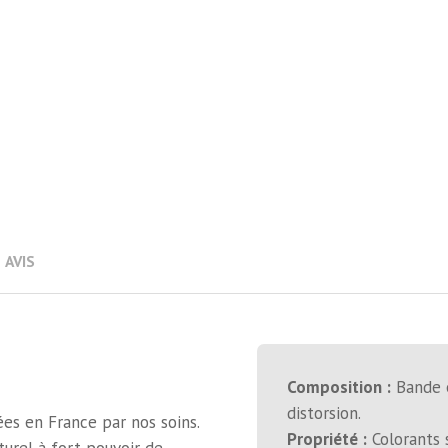
AVIS
Composition :
Bande e
distorsion.
es en France par nos soins.
Propriété :
Colorants 