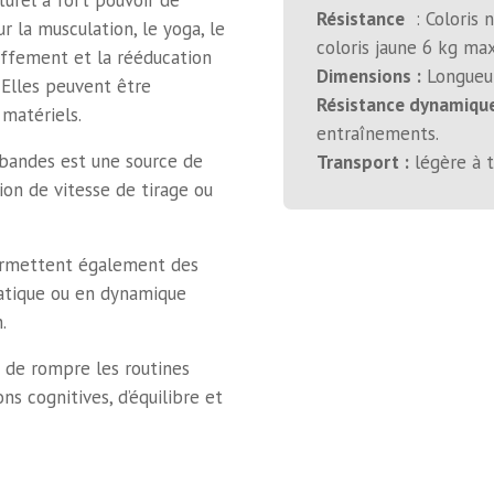
urel à fort pouvoir de
Résistance
: Coloris n
r la musculation, le yoga, le
coloris jaune 6 kg max
auffement et la rééducation
Dimensions :
Longueur
 Elles peuvent être
Résistance dynamiqu
matériels.
entraînements.
 bandes est une source de
Transport :
légère à t
ion de vitesse de tirage ou
ermettent également des
tatique ou en dynamique
.
t de rompre les routines
ns cognitives, d’équilibre et