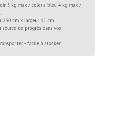
oir 3 kg max / coloris bleu 4 kg max /
.
 250 cm x largeur 15 cm
e
source de progrès dans vos
ransporter - facile à stocker