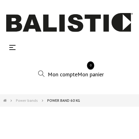
Basculer
☰
la
navigation
0
Power bands
POWER BAND 60 KG