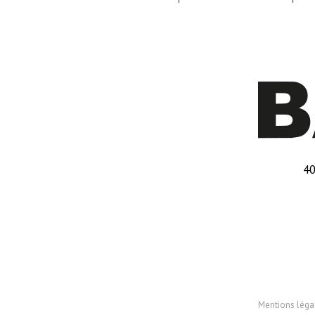
40
Mentions léga