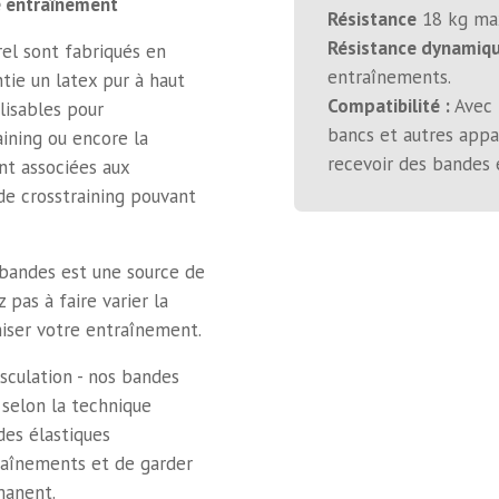
re entraînement
Résistance
18 kg max
Résistance dynamiq
el sont fabriqués en
entraînements.
tie un latex pur à haut
Compatibilité :
Avec 
lisables pour
bancs et autres appa
aining ou encore la
recevoir des bandes é
nt associées aux
de crosstraining pouvant
 bandes est une source de
pas à faire varier la
miser votre entraînement.
usculation - nos bandes
 selon la technique
ndes élastiques
raînements et de garder
manent.